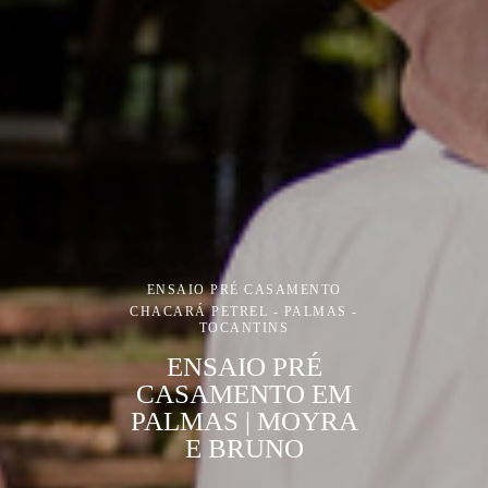
ENSAIO PRÉ CASAMENTO
CHACARÁ PETREL - PALMAS -
TOCANTINS
ENSAIO PRÉ
CASAMENTO EM
PALMAS | MOYRA
E BRUNO