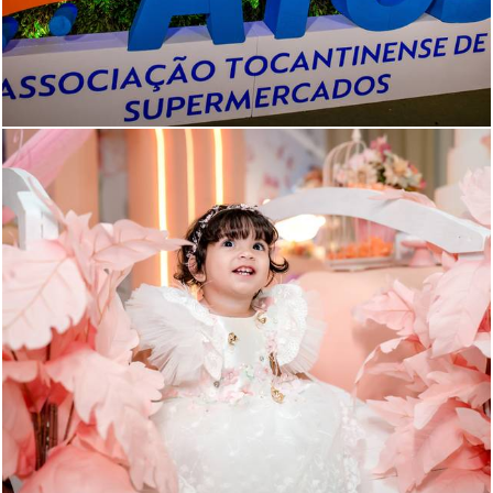
473
0
124
0