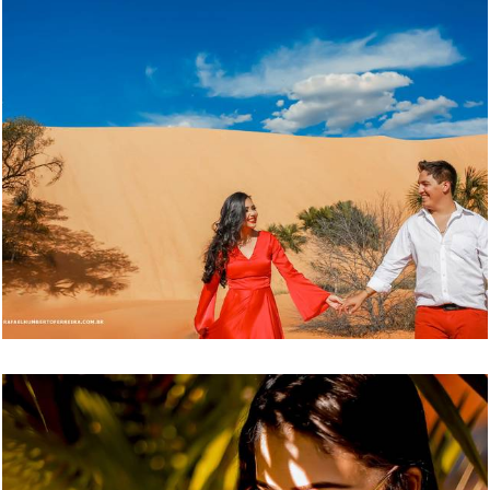
5149
47