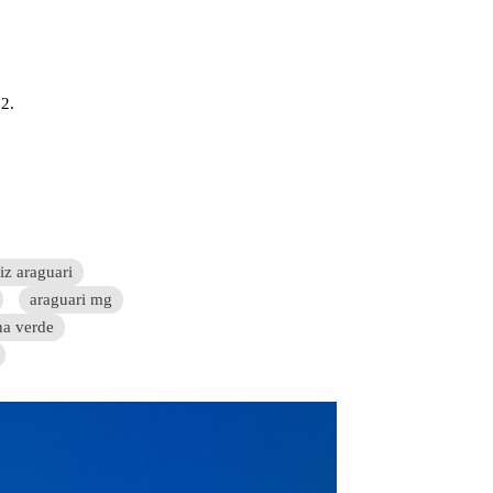
2.
iz araguari
araguari mg
na verde