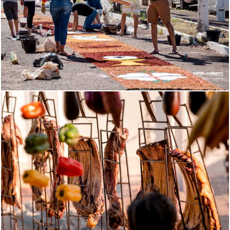
1195
3
322
0