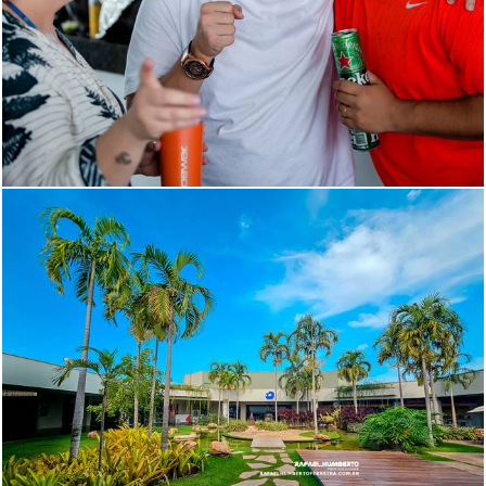
224
0
880
0