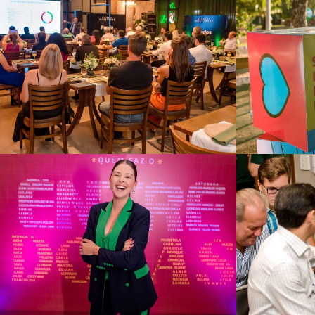
542
0
774
0