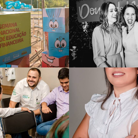
352
0
412
0
1137
0
1081