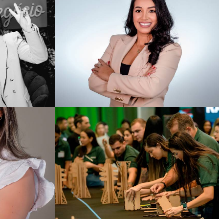
1279
0
0
350
0