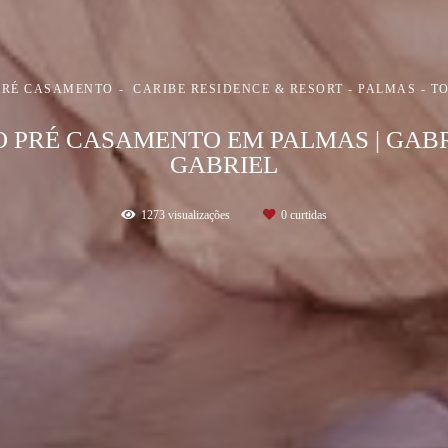
PRÉ CASAMENTO
CARIBE RESIDENCE & RESORT - PALMAS - T
O PRÉ CASAMENTO EM PALMAS | GABR
GABRIEL
1273
visualizações
0
curtidas