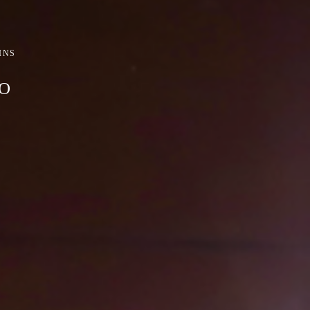
INS
SO