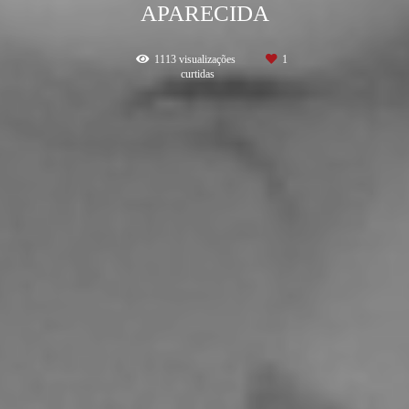
APARECIDA
1113
visualizações
1
curtidas