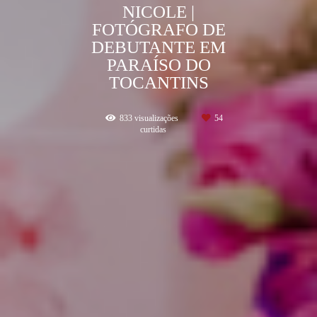
NICOLE |
FOTÓGRAFO DE
DEBUTANTE EM
PARAÍSO DO
TOCANTINS
833
visualizações
54
curtidas